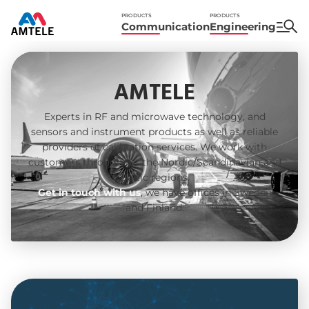
PRODUCTS
PRODUCTS
Communication
Engineering
AMTELE
Experts in RF and microwave technology, and
sensors and instrument products as well as reliable
providers of calibration services. We work with
customers throughout the Nordic/Scandinavian and
Baltic regions.
Get in touch with us
, we have offices in Sweden
and Finland.