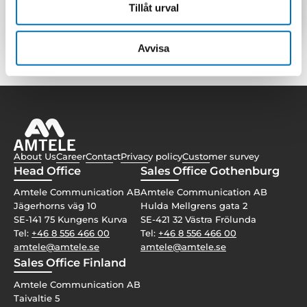
calibration methods, we guarantee high-quality
Tillåt urval
results to meet your exact requirements.
Avvisa
About Us
Career
Contact
Privacy policy
Customer survey
Head Office
Sales Office Gothenburg
Amtele Communication AB
Amtele Communication AB
Jägerhorns väg 10
Hulda Mellgrens gata 2
SE-141 75 Kungens Kurva
SE-421 32 Västra Frölunda
Tel:
+46 8 556 466 00
Tel:
+46 8 556 466 00
amtele@amtele.se
amtele@amtele.se
Sales Office Finland
Amtele Communication AB
Taivaltie 5