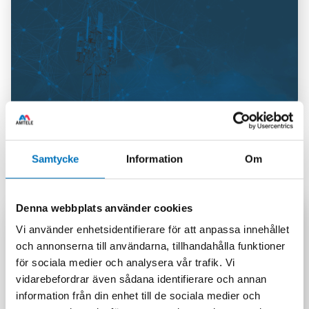
Communication
Amtele Communication
Samtycke
Information
Om
Our Communication team is active in RF, Opto, and
Microwave. We work towards industries such as Telecom,
Wireless, Defence, Space, Aviation and Vehicles.
Denna webbplats använder cookies
Vi använder enhetsidentifierare för att anpassa innehållet
och annonserna till användarna, tillhandahålla funktioner
för sociala medier och analysera vår trafik. Vi
vidarebefordrar även sådana identifierare och annan
information från din enhet till de sociala medier och