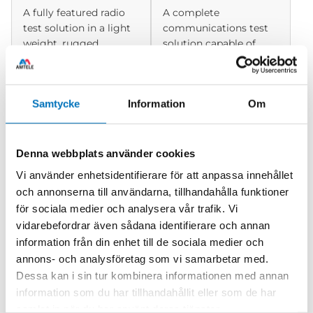
A fully featured radio
A complete
test solution in a light
communications test
weight, rugged,
solution capable of
handheld form factor
testing everything
for all the applications
from portable radios, to
where bench top
complex infrastructure,
Samtycke
Information
Om
equipment isn’t
to broadband
practical.
networks.
Denna webbplats använder cookies
Vi använder enhetsidentifierare för att anpassa innehållet
och annonserna till användarna, tillhandahålla funktioner
för sociala medier och analysera vår trafik. Vi
vidarebefordrar även sådana identifierare och annan
information från din enhet till de sociala medier och
annons- och analysföretag som vi samarbetar med.
Dessa kan i sin tur kombinera informationen med annan
information som du har tillhandahållit eller som de har
samlat in när du har använt deras tjänster.