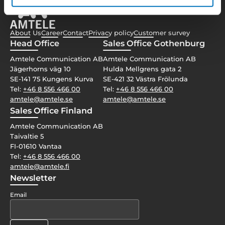
About Us
Career
Contact
Privacy policy
Customer survey
Head Office
Sales Office Gothenburg
Amtele Communication AB
Amtele Communication AB
Jägerhorns väg 10
Hulda Mellgrens gata 2
SE-141 75 Kungens Kurva
SE-421 32 Västra Frölunda
Tel:
+46 8 556 466 00
Tel:
+46 8 556 466 00
amtele@amtele.se
amtele@amtele.se
Sales Office Finland
Amtele Communication AB
Taivaltie 5
FI-01610 Vantaa
Tel:
+46 8 556 466 00
amtele@amtele.fi
Newsletter
Email