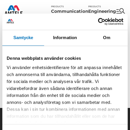
PRODUCTS
PRODUCTS
Communication
Engineering
Amtele
/
About Us
/
Career
Samtycke
Information
Om
WORK AT AMTELE
The employees are our greatest strength. We aim to shape
Denna webbplats använder cookies
the future through our expertise and with suppliers who
excel as technology leaders in their fields and have a global
Vi använder enhetsidentifierare för att anpassa innehållet
presence Do you want to join our journey? Submit a
och annonserna till användarna, tillhandahålla funktioner
spontaneous application or keep an eye out below for
för sociala medier och analysera vår trafik. Vi
available positions.
vidarebefordrar även sådana identifierare och annan
information från din enhet till de sociala medier och
annons- och analysföretag som vi samarbetar med.
Dessa kan i sin tur kombinera informationen med annan
information som du har tillhandahållit eller som de har
samlat in när du har använt deras tjänster.