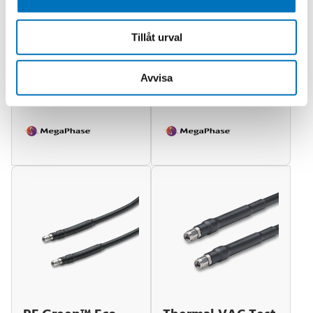
Tillåt urval
Private Labeled
SiteLine™
Test &
Armored Test
Measurement
Cables
Avvisa
Cables