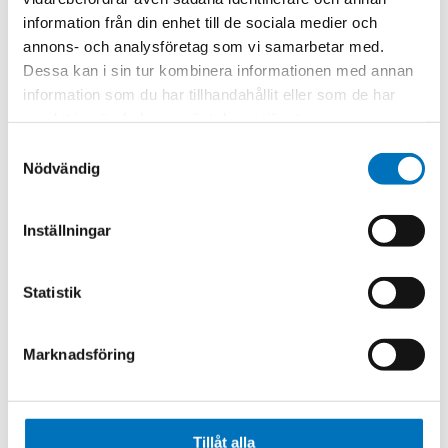
measurements between calibrations.
information från din enhet till de sociala medier och
Precision connectors include Type N, F, and BNC.
annons- och analysföretag som vi samarbetar med.
Light Weight
Dessa kan i sin tur kombinera informationen med annan
Rugged Design
information som du har tillhandahållit eller som de har
Precision Connectors Available
samlat in när du har använt deras tjänster.
75-ohms
Samtyckesval
Excellent VSWR 1.10:1 at 4 GHz
Nödvändig
High Performance
Inställningar
Statistik
Related products
Marknadsföring
Tillåt alla