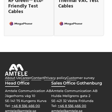
RF Green™ Eco-
Thermal VAC Test
Friendly Test
Cables
Cables
About Us
Career
Contact
Privacy policy
Customer survey
Head Office
Sales Office Gothenburg
Amtele Communication AB
Amtele Communication AB
Jägerhorns väg 10
Hulda Mellgrens gata 2
SE-141 75 Kungens Kurva
SE-421 32 Västra Frölunda
Tel:
+46 8 556 466 00
Tel:
+46 8 556 466 00
amtele@amtele.se
amtele@amtele.se