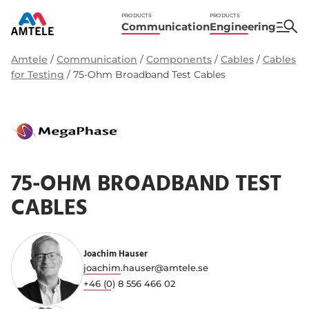
PRODUCTS
PRODUCTS
Communication
Engineering
Amtele
/
Communication
/
Components
/
Cables
/
Cables
for Testing
/
75-Ohm Broadband Test Cables
75-OHM BROADBAND TEST
CABLES
Joachim Hauser
joachim.hauser@amtele.se
+46 (0) 8 556 466 02