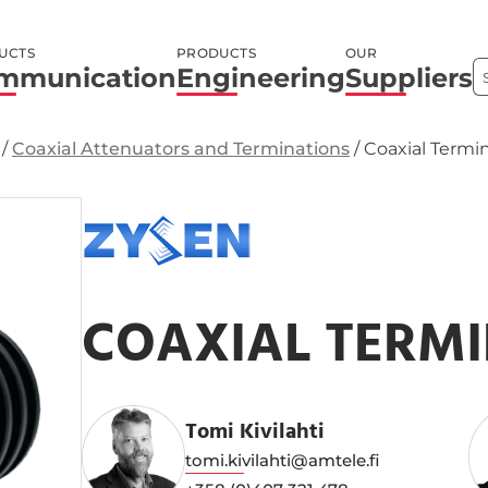
UCTS
PRODUCTS
OUR
mmunication
Engineering
Suppliers
/
Coaxial Attenuators and Terminations
/
Coaxial Termi
COAXIAL TERM
Tomi Kivilahti
tomi.kivilahti@amtele.fi