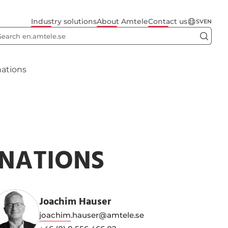
Industry solutions
About Amtele
Contact us
SV
EN
nations
INATIONS
Joachim Hauser
joachim.hauser@amtele.se