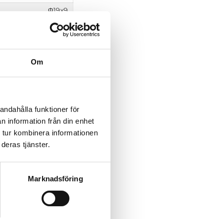
Φ19x9
Φ20x30
Φ15.8x28
Φ30x49.5
Om
Φ38x70
Φ38x70
Φ64x70
andahålla funktioner för
Φ64x70
n information från din enhet
101x120x50
 tur kombinera informationen
deras tjänster.
203x120x110
305x120x110
509x120x110
Marknadsföring
560x360x140
8x220(Fans cooled)