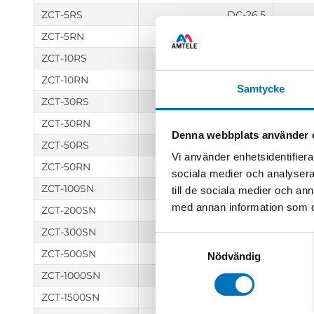
ZCT-5RS
DC-26.5
ZCT-5RN
DC-18
ZCT-10RS
DC-18
ZCT-10RN
DC-18
Samtycke
ZCT-30RS
DC-18
ZCT-30RN
DC-18
Denna webbplats använder 
ZCT-50RS
DC-18
Vi använder enhetsidentifierar
ZCT-50RN
DC-18
sociala medier och analysera 
ZCT-100SN
DC-18
till de sociala medier och a
med annan information som du 
ZCT-200SN
DC-18
ZCT-300SN
DC-18
Samtyckesval
ZCT-500SN
DC-18
Nödvändig
ZCT-1000SN
DC-3
ZCT-1500SN
DC-3