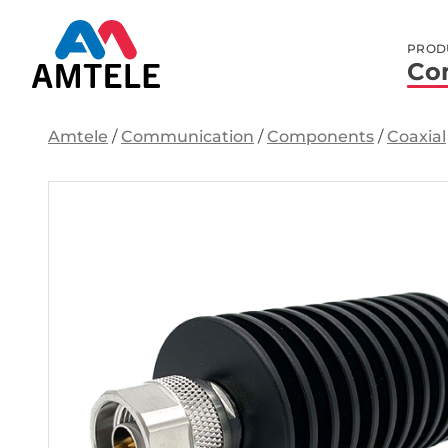
PROD
Co
Amtele
/
Communication
/
Components
/
Coaxial