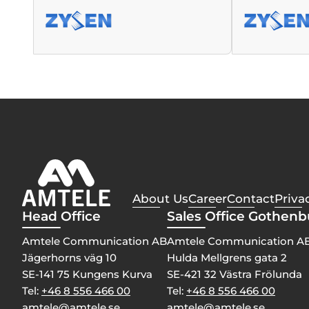
About Us
Career
Contact
Priva
Head Office
Sales Office Gothen
Amtele Communication AB
Amtele Communication A
Jägerhorns väg 10
Hulda Mellgrens gata 2
SE-141 75 Kungens Kurva
SE-421 32 Västra Frölunda
Tel:
+46 8 556 466 00
Tel:
+46 8 556 466 00
amtele@amtele.se
amtele@amtele.se