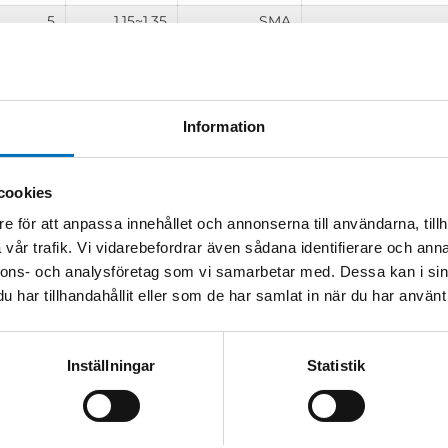
5
1.15~1.35
SMA
5
1.15~1.40
N
10
1.15~1.40
SMA
10
1.15~1.40
N
Information
30
1.15~1.40
SMA
30
1.15~1.40
N
cookies
50
1.15~1.45
SMA
e för att anpassa innehållet och annonserna till användarna, tillh
50
1.15~1.45
N
vår trafik. Vi vidarebefordrar även sådana identifierare och anna
100
1.15~1.45
N
nnons- och analysföretag som vi samarbetar med. Dessa kan i sin
har tillhandahållit eller som de har samlat in när du har använt 
200
1.15~1.45
N
300
1.15~1.45
N
500
1.20~1.45
N
Inställningar
Statistik
1000
1.35
N/7/16
1500
1.35
45489
600x50