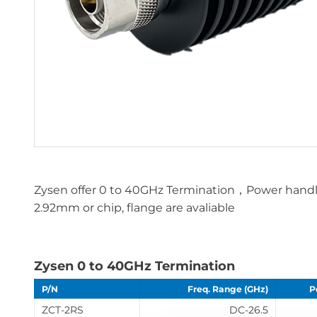
Zysen offer 0 to 40GHz Termination，Power handl
2.92mm or chip, flange are avaliable
Zysen 0 to 40GHz Termination
P/N
Freq. Range (GHz)
P
ZCT-2RS
DC-26.5