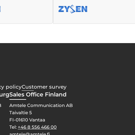
cy policy
Customer survey
burg
Sales Office Finland
B
Amtele Communication AB
Taivaltie 5
FI-01610 Vantaa
Tel:
+46 8 556 466 00
amtele@amtele.fi