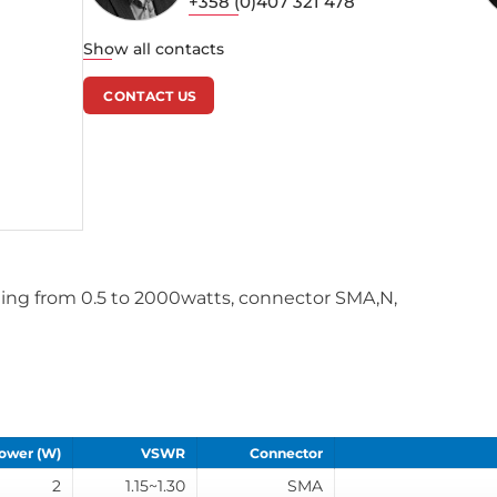
+358 (0)407 321 478
Show all contacts
CONTACT US
ing from 0.5 to 2000watts, connector SMA,N,
ower (W)
VSWR
Connector
2
1.15~1.30
SMA