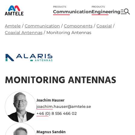
PRODUCTS
PRODUCTS
Communication
Engineering
Amtele
/
Communication
/
Components
/
Coaxial
/
Coaxial Antennas
/
Monitoring Antennas
MONITORING ANTENNAS
Joachim Hauser
joachim.hauser@amtele.se
+46 (0) 8 556 466 02
Magnus Sandén