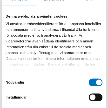
Denna webbplats använder cookies
Alaris Antennas designs and manufactures monitoring
Vi använder enhetsidentifierare för att anpassa innehållet
antennas for a range of applications.
och annonserna till användarna, tillhandahålla funktioner
Monitoring antennas, whether for spectrum monitoring,
för sociala medier och analysera vår trafik. Vi
general receive purposes, ITU applications or signal
vidarebefordrar även sådana identifierare och annan
detection, require wideband performance, high sensitivity
information från din enhet till de sociala medier och
in their frequency range and a compact form factor.
annons- och analysföretag som vi samarbetar med.
Alaris range includes active and passive antennas.
Dessa kan i sin tur kombinera informationen med annan
information som du har tillhandahållit eller som de har
samlat in när du har använt deras tjänster.
Samtyckesval
Nödvändig
Related products
Inställningar