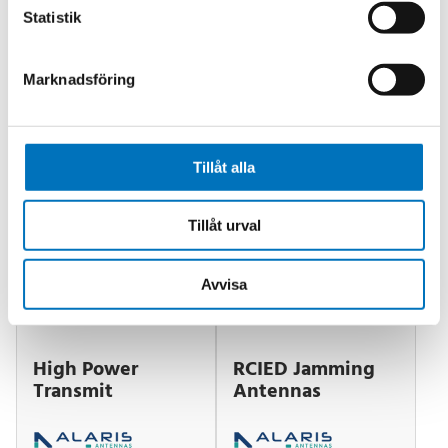
Statistik
Switched Beam
Log Periodic
Marknadsföring
Antennas (SBA)
Dipole Arrays
(LPDA)
Tillåt alla
Tillåt urval
Avvisa
High Power
RCIED Jamming
Transmit
Antennas