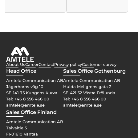
About Us
Career
Contact
Privacy policy
Customer survey
Head Office
Sales Office Gothenburg
Amtele Communication AB
Amtele Communication AB
Jägerhorns väg 10
Hulda Mellgrens gata 2
SE-141 75 Kungens Kurva
SE-421 32 Västra Frölunda
Tel:
+46 8 556 466 00
Tel:
+46 8 556 466 00
amtele@amtele.se
amtele@amtele.se
Sales Office Finland
Amtele Communication AB
Taivaltie 5
FI-01610 Vantaa