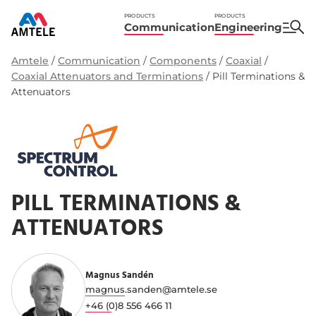
PRODUCTS
PRODUCTS
Communication
Engineering
Amtele
/
Communication
/
Components
/
Coaxial
/
Coaxial Attenuators and Terminations
/
Pill Terminations &
Attenuators
PILL TERMINATIONS &
ATTENUATORS
Magnus Sandén
magnus.sanden@amtele.se
+46 (0)8 556 466 11