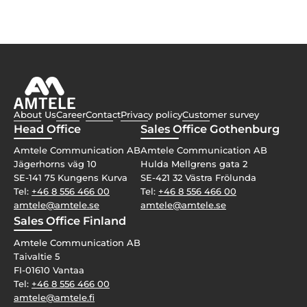
About Us
Career
Contact
Privacy policy
Customer survey
Head Office
Sales Office Gothenburg
Amtele Communication AB
Amtele Communication AB
Jägerhorns väg 10
Hulda Mellgrens gata 2
SE-141 75 Kungens Kurva
SE-421 32 Västra Frölunda
Tel:
+46 8 556 466 00
Tel:
+46 8 556 466 00
amtele@amtele.se
amtele@amtele.se
Sales Office Finland
Amtele Communication AB
Taivaltie 5
FI-01610 Vantaa
Tel:
+46 8 556 466 00
amtele@amtele.fi