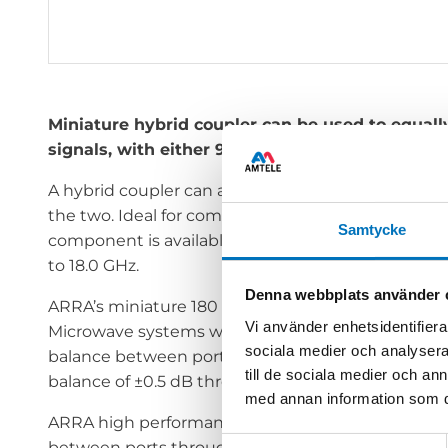
Miniature hybrid coupler can be used to equally
signals, with either 90-deg. or 180-deg. shift b
A hybrid coupler can also combine two input sign
the two. Ideal for commercial, industrial, and milit
Samtycke
component is available with SMA and Type N coaxi
to 18.0 GHz.
Denna webbplats använder 
ARRA’s miniature 180 degree hybrid couplers and 
Vi använder enhetsidentifierar
Microwave systems worldwide. These miniature hy
sociala medier och analysera 
balance between ports, of ±8° through 8 GHz and 
till de sociala medier och a
balance of ±0.5 dB through 18 GHz.
med annan information som du 
ARRA high performance miniature coaxial hybrid c
Samtyckesval
between ports through 18 GHz, and handle averag