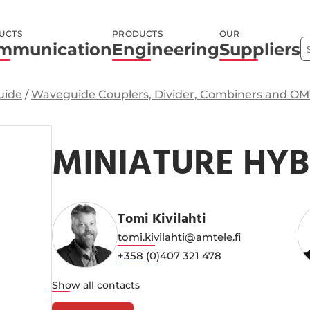
UCTS
PRODUCTS
OUR
mmunication
Engineering
Suppliers
uide
/
Waveguide Couplers, Divider, Combiners and OM
MINIATURE HYB
Tomi Kivilahti
tomi.kivilahti@amtele.fi
+358 (0)407 321 478
Show all contacts