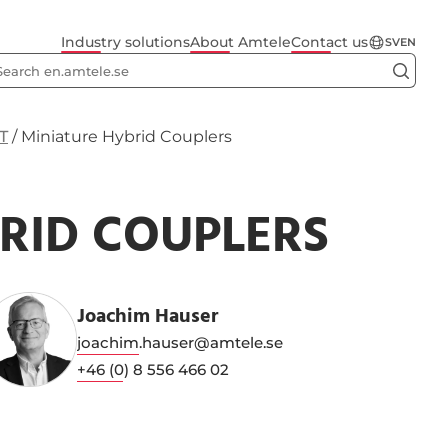
Industry solutions
About Amtele
Contact us
SV
EN
T
/
Miniature Hybrid Couplers
RID COUPLERS
Joachim Hauser
joachim.hauser@amtele.se
+46 (0) 8 556 466 02