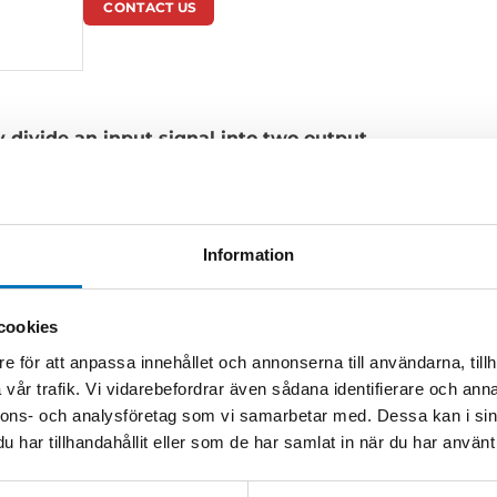
CONTACT US
 divide an input signal into two output
etween the outputs.
als while maintaining high isolation between
ary applications, this rugged passive
Information
al connectors for frequency bands from 0.05
cookies
90 degree hybrid couplers are used in RF and
e för att anpassa innehållet och annonserna till användarna, tillh
brid couplers offer outstanding phase
vår trafik. Vi vidarebefordrar även sådana identifierare och anna
±10° through 18 GHz with typical amplitude
nnons- och analysföretag som vi samarbetar med. Dessa kan i sin
har tillhandahållit eller som de har samlat in när du har använt 
ouplers achieve better than 10-dB isolation
e (CW) power levels to 100 W and peak