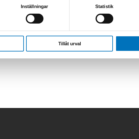
Inställningar
Statistik
oss for all models.
ncludes:
Tillåt urval
 Couplers