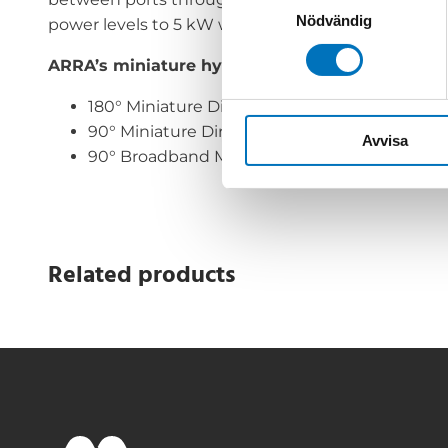
Nödvändig
power levels to 5 kW with less than 1 dB insertion l
ARRA’s miniature hybrid coupler product line i
180° Miniature Directional Hybrid Couplers
90° Miniature Directional Hybrid Couplers
Avvisa
90° Broadband Miniature Directional Hybrid
Related products