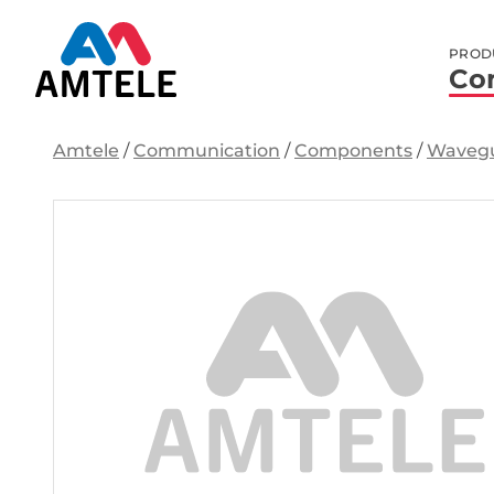
PROD
Co
Amtele
/
Communication
/
Components
/
Waveg