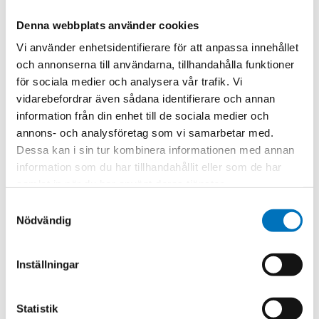
Denna webbplats använder cookies
Vi använder enhetsidentifierare för att anpassa innehållet
och annonserna till användarna, tillhandahålla funktioner
för sociala medier och analysera vår trafik. Vi
vidarebefordrar även sådana identifierare och annan
Bends &
Waveguide Twists
information från din enhet till de sociala medier och
Assemblies
annons- och analysföretag som vi samarbetar med.
Series 450 | Brass or
Dessa kan i sin tur kombinera informationen med annan
Standard line of
Aluminium | Low
information som du har tillhandahållit eller som de har
flanged rigid straight
VSWR | 2.6 to 330GHz |
samlat in när du har använt deras tjänster.
waveguide sections,
Twists of 45° and 90°
twists, and swept and
can be supplied
Samtyckesval
mitered bends. WR-22
Nödvändig
to WR-650
Inställningar
Statistik