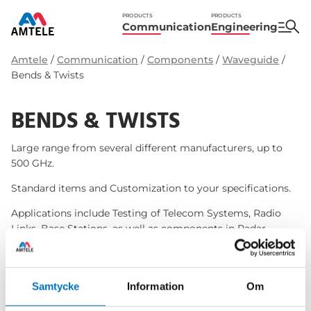
PRODUCTS
PRODUCTS
Communication
Engineering
Amtele
/
Communication
/
Components
/
Waveguide
/
Bends & Twists
BENDS & TWISTS
Large range from several different manufacturers, up to
500 GHz.
Standard items and Customization to your specifications.
Applications include Testing of Telecom Systems, Radio
Links, Base Stations, as well as components in Radar
Systems and Satellite Communications, etc.
Samtycke
Information
Om