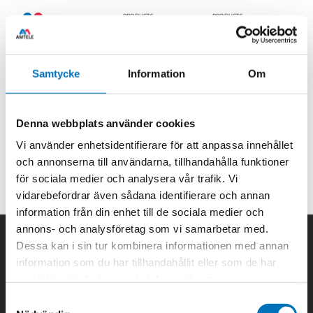
PRODUCTS
PRODUCTS
Communication
Engineering
Amtele
/
Communication
/
Test & Measurement
/
Samtycke
Information
Om
Amplifiers
/
High Power Amplifiers
HIGH POWER AMPLIFIERS
Denna webbplats använder cookies
Vi använder enhetsidentifierare för att anpassa innehållet
No posts found.
och annonserna till användarna, tillhandahålla funktioner
för sociala medier och analysera vår trafik. Vi
vidarebefordrar även sådana identifierare och annan
information från din enhet till de sociala medier och
annons- och analysföretag som vi samarbetar med.
Dessa kan i sin tur kombinera informationen med annan
information som du har tillhandahållit eller som de har
samlat in när du har använt deras tjänster.
About Us
Career
Contact
Privacy policy
Customer survey
Samtyckesval
Head Office
Sales Office Gothenburg