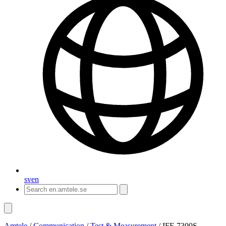
sv
en
Amtele
/
Communication
/
Test & Measurement
/
IFF-7300S