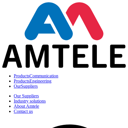
Products
Communication
Products
Engineering
Our
Suppliers
Our Suppliers
Industry solutions
About Amtele
Contact us