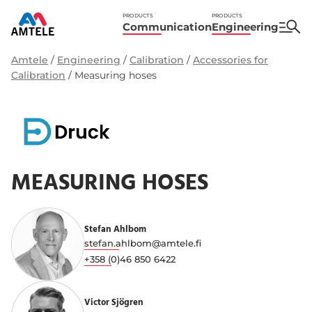
PRODUCTS
PRODUCTS
Communication
Engineering
Amtele
/
Engineering
/
Calibration
/
Accessories for
Calibration
/
Measuring hoses
MEASURING HOSES
Stefan Ahlbom
stefan.ahlbom@amtele.fi
+358 (0)46 850 6422
Victor Sjögren