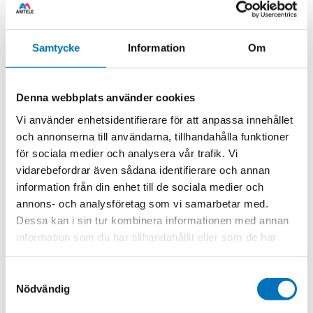
Samtycke
Information
Om
Measuring hoses designed to facilitate access during
pressure calibration to a specific location and can also
Denna webbplats använder cookies
be adapted to different pressure connections.
Vi använder enhetsidentifierare för att anpassa innehållet
och annonserna till användarna, tillhandahålla funktioner
You can also order customized measuring hoses according
to the desired specifications.
för sociala medier och analysera vår trafik. Vi
vidarebefordrar även sådana identifierare och annan
Max Pressure 15000 psi (1000 bar)
information från din enhet till de sociala medier och
Hose length 1,5 meter
annons- och analysföretag som vi samarbetar med.
Threads: Male NPT, BSP or Metric to a variety of
Dessa kan i sin tur kombinera informationen med annan
female threas
information som du har tillhandahållit eller som de har
samlat in när du har använt deras tjänster.
Samtyckesval
Nödvändig
Related products