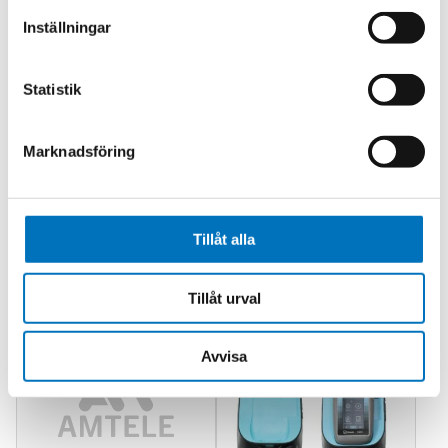
Inställningar
Statistik
Marknadsföring
PACE5000E och
PACE Tallis
6000E
Tillåt alla
Tillåt urval
Avvisa