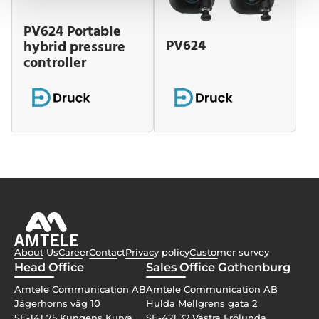
PV624 Portable
PV624
hybrid pressure
controller
About Us
Career
Contact
Privacy policy
Customer survey
Head Office
Sales Office Gothenburg
Amtele Communication AB
Amtele Communication AB
Jägerhorns väg 10
Hulda Mellgrens gata 2
SE-141 75 Kungens Kurva
SE-421 32 Västra Frölunda