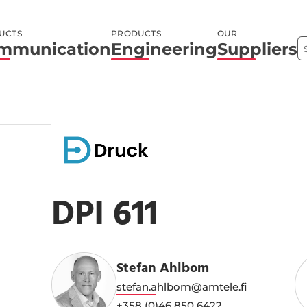
UCTS
PRODUCTS
OUR
mmunication
Engineering
Suppliers
DPI 611
Stefan Ahlbom
stefan.ahlbom@amtele.fi
+358 (0)46 850 6422