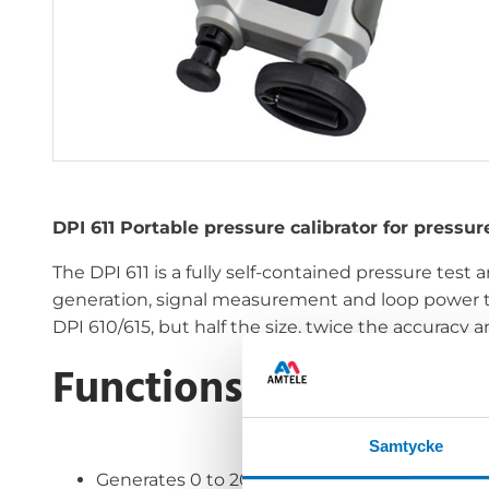
DPI 611 Portable pressure calibrator for pressur
The DPI 611 is a fully self-contained pressure tes
generation, signal measurement and loop power t
DPI 610/615, but half the size, twice the accuracy a
Functions:
Samtycke
Generates 0 to 20 bar / 300 psi within 30 se