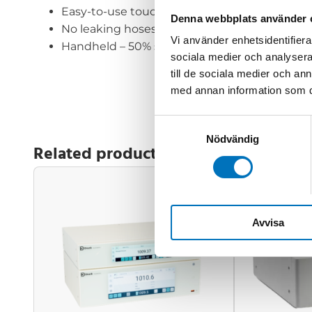
Easy-to-use touchscreen.
Denna webbplats använder 
No leaking hoses and/or fittings.
Vi använder enhetsidentifierar
Handheld – 50% smaller and 33% lighter than
sociala medier och analysera 
till de sociala medier och a
med annan information som du 
Samtyckesval
Nödvändig
Related products
Avvisa