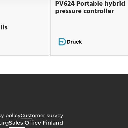
PV624 Portable hybrid
pressure controller
lis
cy policy
Customer survey
burg
Sales Office Finland