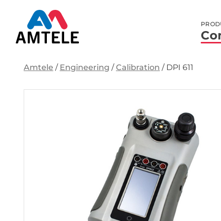
PROD
Co
Amtele
/
Engineering
/
Calibration
/
DPI 611