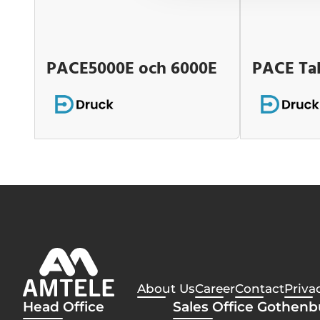
PACE5000E och 6000E
PACE Tal
About Us
Career
Contact
Priva
Head Office
Sales Office Gothen