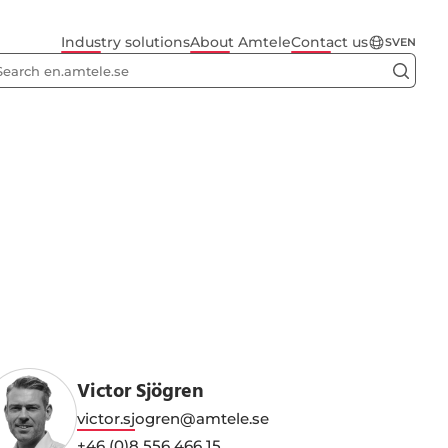
Industry solutions
About Amtele
Contact us
SV
EN
Victor Sjögren
victor.sjogren@amtele.se
+46 (0)8 556 466 15