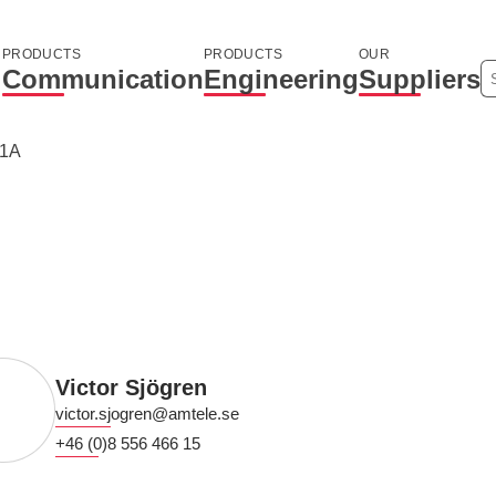
PRODUCTS
PRODUCTS
OUR
Communication
Engineering
Suppliers
11A
Victor Sjögren
victor.sjogren@amtele.se
+46 (0)8 556 466 15