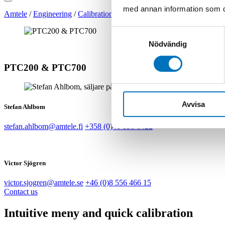
med annan information som du 
Amtele
/
Engineering
/
Calibration
/
Temperature Calibrators
/
PTC20
Samtyckesval
Nödvändig
PTC200 & PTC700
Avvisa
Stefan Ahlbom
stefan.ahlbom@amtele.fi
+358 (0)46 850 6422
Victor Sjögren
victor.sjogren@amtele.se
+46 (0)8 556 466 15
Contact us
Intuitive meny and quick calibration