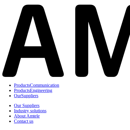
Products
Communication
Products
Engineering
Our
Suppliers
Our Suppliers
Industry solutions
About Amtele
Contact us