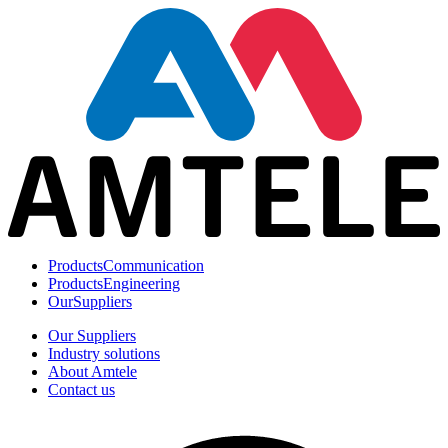
Products
Communication
Products
Engineering
Our
Suppliers
Our Suppliers
Industry solutions
About Amtele
Contact us