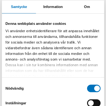
sugpumpar
Samtycke
Information
Om
Denna webbplats använder cookies
Vi använder enhetsidentifierare för att anpassa innehållet
och annonserna till användarna, tillhandahålla funktioner
för sociala medier och analysera vår trafik. Vi
vidarebefordrar även sådana identifierare och annan
information från din enhet till de sociala medier och
annons- och analysföretag som vi samarbetar med.
Peristaltiska pumpar och sugpumpar
Dessa kan i sin tur kombinera informationen med annan
information som du har tillhandahållit eller som de har
samlat in när du har använt deras tjänster.
Victor Sjögren
Samtyckesval
Nödvändig
victor.sjogren@amtele.se
+46 (0)8 556 466 15
Inställningar