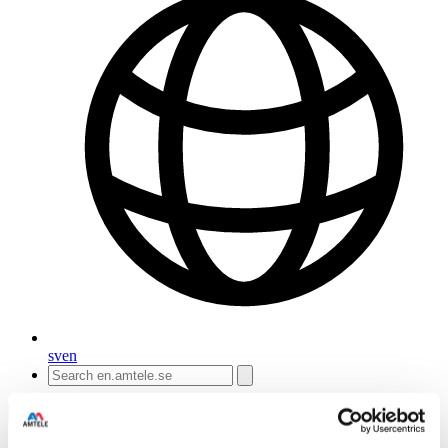
sv
en
Amtele
/
Engineering
/
Pumpar
/
Peristaltiska pumpar och