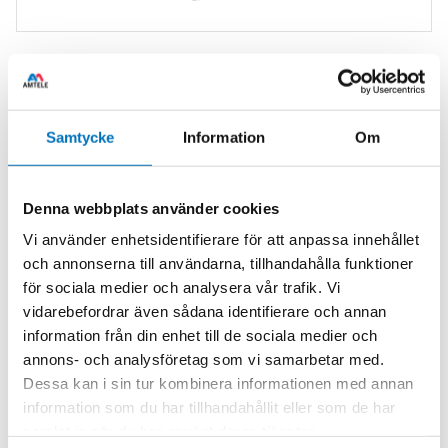
MPM5581
is an
electronic pressure switch and transmitter
for monitoring in machine tools, hydraulic systems and
industrial automation, where you want to be able to see
Samtycke
Information
Om
the pressure at the same time.
Features
Denna webbplats använder cookies
Pressure media:
Gases and Liquids
Vi använder enhetsidentifierare för att anpassa innehållet
Output signal:
PNP, voltage or current
och annonserna till användarna, tillhandahålla funktioner
Integrated OLED display
för sociala medier och analysera vår trafik. Vi
Peak value display
vidarebefordrar även sådana identifierare och annan
Rotatable housing and display
information från din enhet till de sociala medier och
Modbus communication
annons- och analysföretag som vi samarbetar med.
Dessa kan i sin tur kombinera informationen med annan
information som du har tillhandahållit eller som de har
samlat in när du har använt deras tjänster.