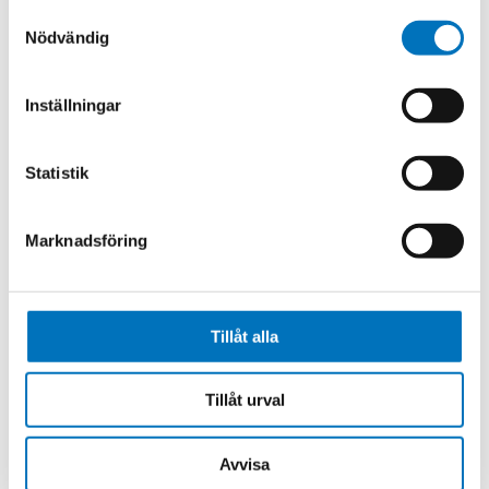
Related products
Samtyckesval
Nödvändig
Inställningar
Statistik
MDM4901FL
Marknadsföring
MPM486 HART®
Tillåt alla
Tillåt urval
Avvisa