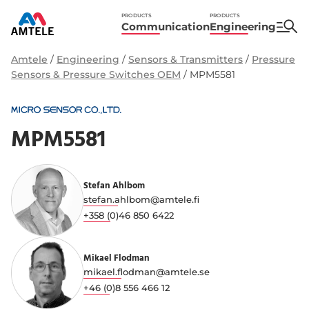
PRODUCTS
PRODUCTS
Communication
Engineering
Amtele
/
Engineering
/
Sensors & Transmitters
/
Pressure
Sensors & Pressure Switches OEM
/
MPM5581
MPM5581
Stefan Ahlbom
stefan.ahlbom@amtele.fi
+358 (0)46 850 6422
Mikael Flodman
mikael.flodman@amtele.se
+46 (0)8 556 466 12