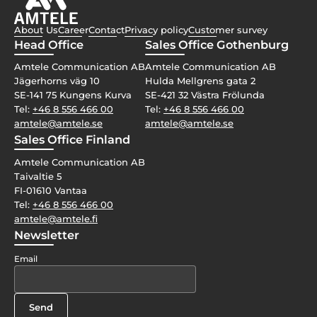
About Us
Career
Contact
Privacy policy
Customer survey
Head Office
Sales Office Gothenburg
Amtele Communication AB
Amtele Communication AB
Jägerhorns väg 10
Hulda Mellgrens gata 2
SE-141 75 Kungens Kurva
SE-421 32 Västra Frölunda
Tel:
+46 8 556 466 00
Tel:
+46 8 556 466 00
amtele@amtele.se
amtele@amtele.se
Sales Office Finland
Amtele Communication AB
Taivaltie 5
FI-01610 Vantaa
Tel:
+46 8 556 466 00
amtele@amtele.fi
Newsletter
Email