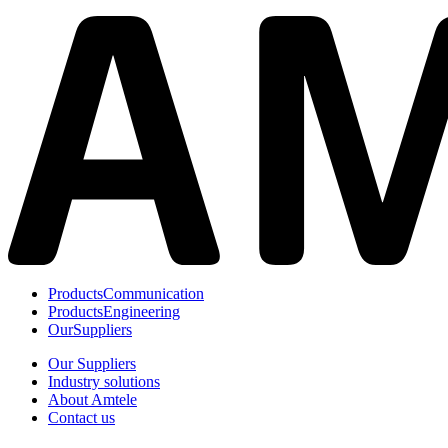
Products
Communication
Products
Engineering
Our
Suppliers
Our Suppliers
Industry solutions
About Amtele
Contact us