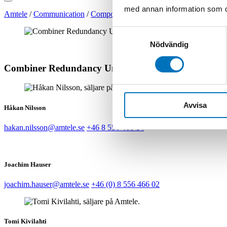
med annan information som du 
Amtele
/
Communication
/
Components
/
Waveguide
/
Waveguide Cou
Samtyckesval
Nödvändig
Combiner Redundancy Units
Avvisa
Håkan Nilsson
hakan.nilsson@amtele.se
+46 8 556 466 14
Joachim Hauser
joachim.hauser@amtele.se
+46 (0) 8 556 466 02
Tomi Kivilahti