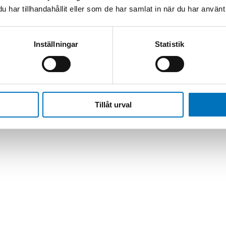
har tillhandahållit eller som de har samlat in när du har använt 
plers, Divider, Combiners and OMT
/
Combiner Redundancy Units
Inställningar
Statistik
Tillåt urval