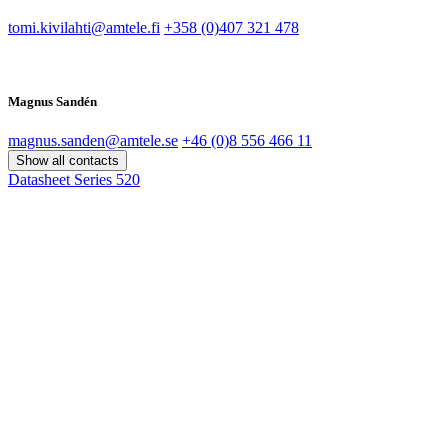
tomi.kivilahti@amtele.fi
+358 (0)407 321 478
Magnus Sandén
magnus.sanden@amtele.se
+46 (0)8 556 466 11
Show all contacts
Datasheet Series 520