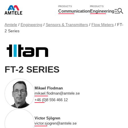
PRODUCTS
PRODUCTS
Communication
Engineering
Amtele
/
Engineering
/
Sensors & Transmitters
/
Flow Meters
/
FT-
2 Series
FT-2 SERIES
Mikael Flodman
mikael.flodman@amtele.se
+46 (0)8 556 466 12
Victor Sjögren
victor.sjogren@amtele.se