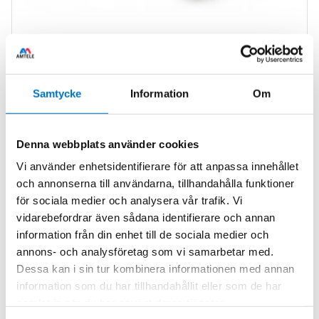
Samtycke
Information
Om
Versatile turbine flow meters for OEM
applications
Flow meters for OEM applications at really good prices. Flow
Denna webbplats använder cookies
range up to 160 LPM (Liters Per Minute)
Vi använder enhetsidentifierare för att anpassa innehållet
This multi-range radial flow
turbine flowmeter
with hall-effect
och annonserna till användarna, tillhandahålla funktioner
detection uses a low inertia turbine supported on robust sapphire
för sociala medier och analysera vår trafik. Vi
bearings in a chemically resistant housing. Nine flow ranges (0.05
vidarebefordrar även sådana identifierare och annan
to 160 litres per minute), a choice of ‘plug-in’ fittings and individual
information från din enhet till de sociala medier och
traceable calibration make this FT2 meter one of the most flexible
annons- och analysföretag som vi samarbetar med.
flow measurement devices available. This FT2 turbine flowmeter
Dessa kan i sin tur kombinera informationen med annan
uses hall effect sensing so that opaque liquids may still be
information som du har tillhandahållit eller som de har
metered.
samlat in när du har använt deras tjänster.
Main benefits