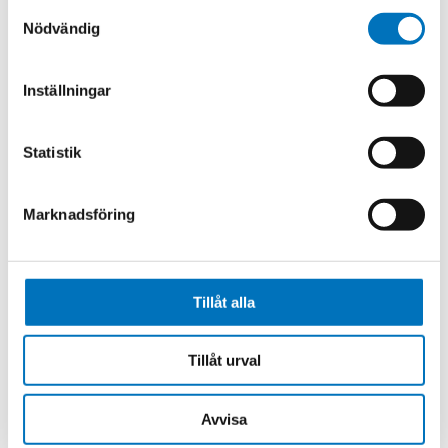
Samtyckesval
Flow ranges up to 160 LPM
Nödvändig
Sapphire bearings
Choice of fittings
Inställningar
Quick and easy exchange of process
connections/meters
9 Flow ranges
Statistik
Datasheet
Datasheet
Marknadsföring
Tillåt alla
Related products
Tillåt urval
Avvisa
OG Series