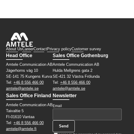
About Us
Career
Contact
Privacy policy
Customer survey
Head Office
Sales Office Gothenburg
Amtele Communication AB
Amtele Communication AB
Jägerhorns väg 10
Hulda Mellgrens gata 2
SE-141 75 Kungens Kurva
SE-421 32 Västra Frölunda
Tel:
+46 8 556 466 00
Tel:
+46 8 556 466 00
amtele@amtele.se
amtele@amtele.se
Sales Office Finland
Newsletter
Amtele Communication AB
Email
Taivaltie 5
FI-01610 Vantaa
Tel:
+46 8 556 466 00
amtele@amtele.fi