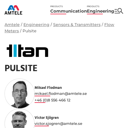
PRODUCTS
PRODUCTS
Communication
Engineering
Amtele
/
Engineering
/
Sensors & Transmitters
/
Flow
Meters
/
Pulsite
PULSITE
Mikael Flodman
mikael.flodman@amtele.se
+46 (0)8 556 466 12
Victor Sjögren
victor.sjogren@amtele.se