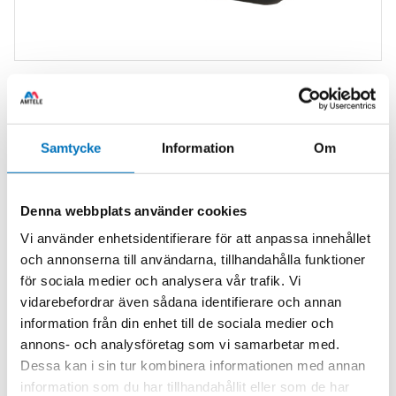
Versatile flowmeters with digital display
solutions
Samtycke
Information
Om
Titan’s flexible Pulsite® Solo digital rate and total display
unit offers battery or dc power options for use with
flowmeters
and other flow metering devices. These panel
Denna webbplats använder cookies
or surface mounting digital display instruments are
Vi använder enhetsidentifierare för att anpassa innehållet
designed to be as versatile as possible permitting
och annonserna till användarna, tillhandahålla funktioner
customisation to suit the application.
för sociala medier och analysera vår trafik. Vi
The Pulsite® Solo is battery powered rate and total only
vidarebefordrar även sådana identifierare och annan
whereas the Pulsite® Link Pulse & Analog Converter has
information från din enhet till de sociala medier och
multiple options with two transistor input/outputs and a
annons- och analysföretag som vi samarbetar med.
user set analog output.
Dessa kan i sin tur kombinera informationen med annan
information som du har tillhandahållit eller som de har
Programming is simple on the Pulsite® Solo, the front