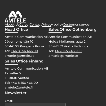
About Us
Career
Contact
Privacy policy
Customer survey
Head Office
Sales Office Gothenburg
Amtele Communication AB
Amtele Communication AB
Jägerhorns väg 10
Hulda Mellgrens gata 2
SE-141 75 Kungens Kurva
SE-421 32 Västra Frölunda
Tel:
+46 8 556 466 00
Tel:
+46 8 556 466 00
amtele@amtele.se
amtele@amtele.se
Sales Office Finland
Amtele Communication AB
Taivaltie 5
FI-01610 Vantaa
Tel:
+46 8 556 466 00
amtele@amtele.fi
Newsletter
Email