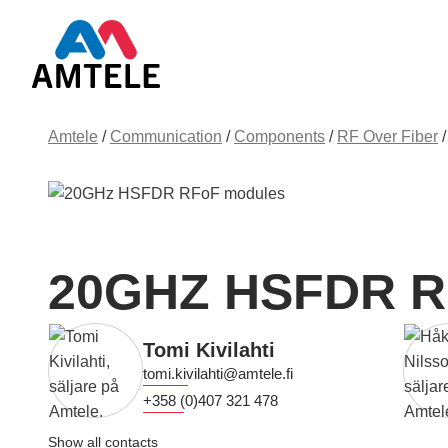
Amtele
/
Communication
/
Components
/
RF Over Fiber
20GHZ HSFDR 
Tomi Kivilahti
tomi.kivilahti@amtele.fi
+358 (0)407 321 478
Show all contacts