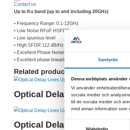
Contact us
Up to Ku band (up to and including 20GHz)
• Frequency Range: 0.1-12GHz
• Low Noise RFoF HSFDR version
• Low spurious level
• High SFDR 112 dB/Hz
• Excellent Phase Noise
Samtycke
• Excellent phase linearity
Related products
Denna webbplats använder 
Vi använder enhetsidentifierar
Optical Delay Lines Up to 
sociala medier och analysera 
till de sociala medier och a
med annan information som du 
Samtyckesval
Optical Delay Lines Up to 
Nödvändig