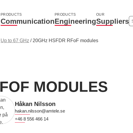
PRODUCTS
PRODUCTS
OUR
Communication
Engineering
Suppliers
/
Up to 67 GHz
/
20GHz HSFDR RFoF modules
RFOF MODULES
Håkan Nilsson
hakan.nilsson@amtele.se
+46 8 556 466 14