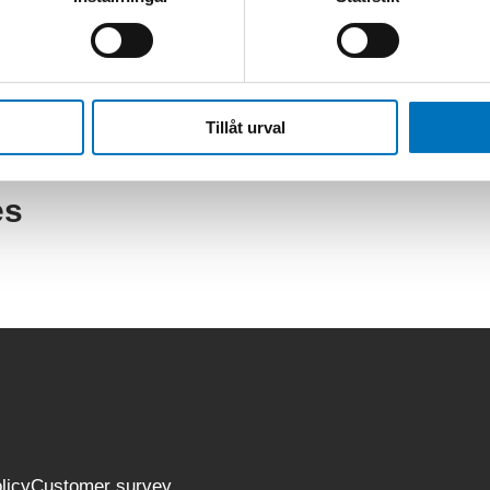
es
Tillåt urval
es
licy
Customer survey