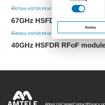
67GHz HSFDR RFoF modul
Avvisa
40GHz HSFDR RFoF modul
About Us
Career
Contact
Privacy po