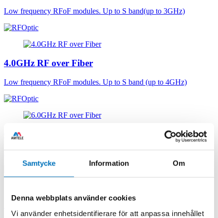
Low frequency RFoF modules. Up to S band(up to 3GHz)
4.0GHz RF over Fiber
Low frequency RFoF modules. Up to S band (up to 4GHz)
6.0GHz RF over Fiber
Low frequency RFoF modules, Up to C band (up to 6GHz)
Samtycke
Information
Om
Denna webbplats använder cookies
12GHz HSFDR RFoF Modules
Vi använder enhetsidentifierare för att anpassa innehållet