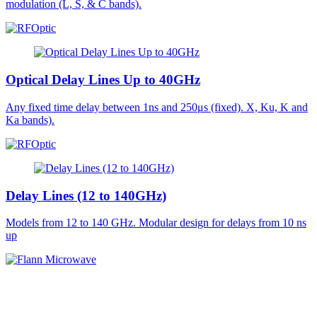
modulation (L, S, & C bands).
Optical Delay Lines Up to 40GHz
Any fixed time delay between 1ns and 250μs (fixed). X, Ku, K and
Ka bands).
Delay Lines (12 to 140GHz)
Models from 12 to 140 GHz. Modular design for delays from 10 ns
up