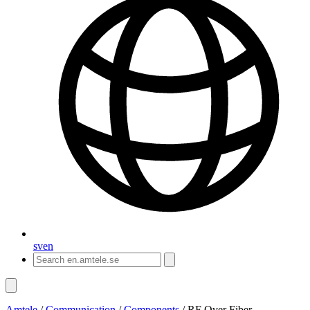
sv
en
Amtele
/
Communication
/
Components
/
RF Over Fiber