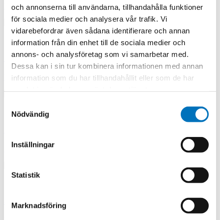
Up to X band (up to and including 12GHz)
och annonserna till användarna, tillhandahålla funktioner
för sociala medier och analysera vår trafik. Vi
vidarebefordrar även sådana identifierare och annan
information från din enhet till de sociala medier och
annons- och analysföretag som vi samarbetar med.
18GHz HSFDR RFoF modules
Dessa kan i sin tur kombinera informationen med annan
Up to Ku band (up to and including 18GHz)
information som du har tillhandahållit eller som de har
samlat in när du har använt deras tjänster.
Samtyckesval
Nödvändig
20GHz HSFDR RFoF modules
Inställningar
Up to K band (up to and including 20GHz)
Statistik
30GHz HSFDR RFoF modules
Marknadsföring
Up to K band (up to and including 30GHz)