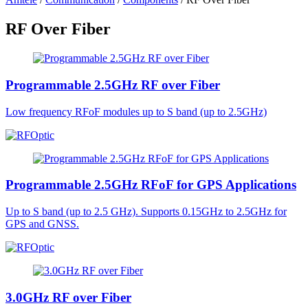
RF Over Fiber
Programmable 2.5GHz RF over Fiber
Low frequency RFoF modules up to S band (up to 2.5GHz)
Programmable 2.5GHz RFoF for GPS Applications
Up to S band (up to 2.5 GHz). Supports 0.15GHz to 2.5GHz for
GPS and GNSS.
3.0GHz RF over Fiber