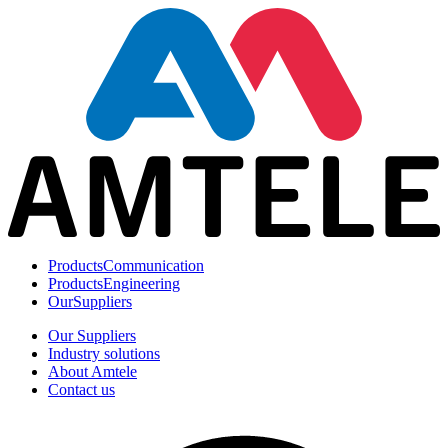
Products
Communication
Products
Engineering
Our
Suppliers
Our Suppliers
Industry solutions
About Amtele
Contact us