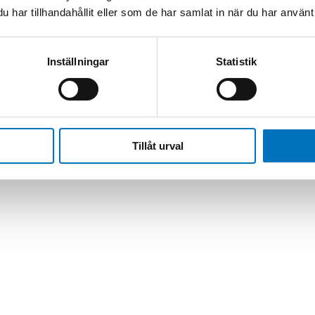
har tillhandahållit eller som de har samlat in när du har använt 
ber Up to 6 GHz
/
4.0GHz RF over Fiber
Inställningar
Statistik
Tillåt urval