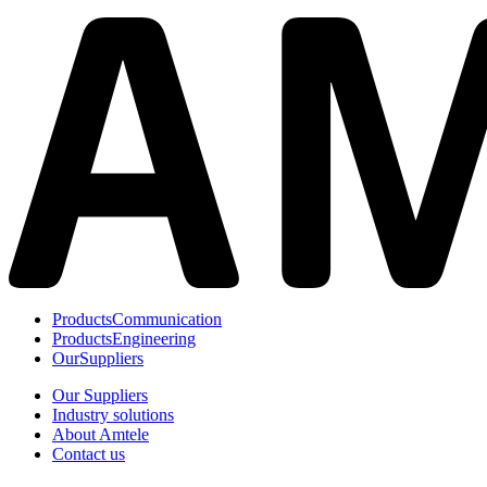
Products
Communication
Products
Engineering
Our
Suppliers
Our Suppliers
Industry solutions
About Amtele
Contact us