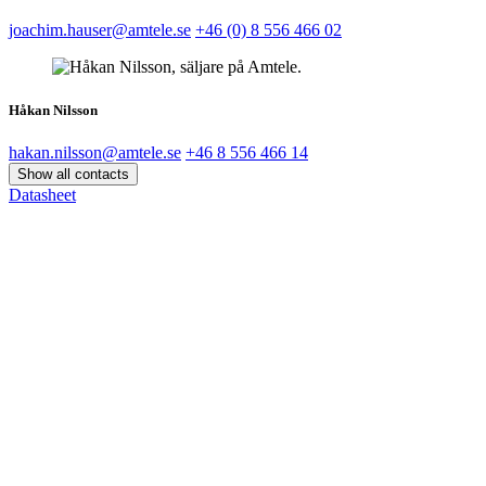
joachim.hauser@amtele.se
+46 (0) 8 556 466 02
Håkan Nilsson
hakan.nilsson@amtele.se
+46 8 556 466 14
Show all contacts
Datasheet