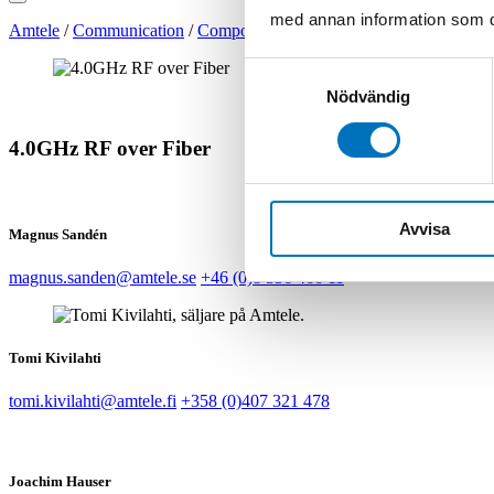
med annan information som du 
Amtele
/
Communication
/
Components
/
RF Over Fiber
/
RF over Fi
Samtyckesval
Nödvändig
4.0GHz RF over Fiber
Avvisa
Magnus Sandén
magnus.sanden@amtele.se
+46 (0)8 556 466 11
Tomi Kivilahti
tomi.kivilahti@amtele.fi
+358 (0)407 321 478
Joachim Hauser