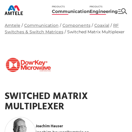
PRODUCTS
PRODUCTS
Communication
Engineering
Amtele
/
Communication
/
Components
/
Coaxial
/
RF
Switches & Switch Matrices
/
Switched Matrix Multiplexer
SWITCHED MATRIX
MULTIPLEXER
Joachim Hauser