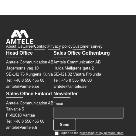
About Us
Career
Contact
Privacy policy
Customer survey
Head Office
Sales Office Gothenburg
Amtele Communication AB
Amtele Communication AB
Jägerhorns väg 10
Hulda Mellgrens gata 2
SE-141 75 Kungens Kurva
SE-421 32 Västra Frölunda
Tel:
+46 8 556 466 00
Tel:
+46 8 556 466 00
amtele@amtele.se
amtele@amtele.se
Sales Office Finland
Newsletter
Amtele Communication AB
Email
Taivaltie 5
FI-01610 Vantaa
Tel:
+46 8 556 466 00
amtele@amtele.fi
I agree to the
processing of my personal data