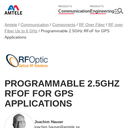
PRODUCTS
PRODUCTS
Communication
Engineering
Amtele
/
Communication
/
Components
/
RF Over Fiber
/
RF over
Fiber Up to 6 GHz
/
Programmable 2.5GHz RFoF for GPS
Applications
PROGRAMMABLE 2.5GHZ
RFOF FOR GPS
APPLICATIONS
Joachim Hauser
joachim.hauser@amtele.se