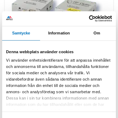
Samtycke
Information
Om
Denna webbplats använder cookies
Vi använder enhetsidentifierare för att anpassa innehållet
och annonserna till användarna, tillhandahålla funktioner
för sociala medier och analysera vår trafik. Vi
Next-generation RFoF modules with significant performance
vidarebefordrar även sådana identifierare och annan
improvement.
information från din enhet till de sociala medier och
annons- och analysföretag som vi samarbetar med.
Supports 0.15GHz to 2.5GHz for GPS and GNSS.
Dessa kan i sin tur kombinera informationen med annan
Bias-T with regulated 5V and 200mA max feed on
information som du har tillhandahållit eller som de har
the RF In port to power an active GPS antenna.
samlat in när du har använt deras tjänster.
Load resistor on the RF Out port draws current from