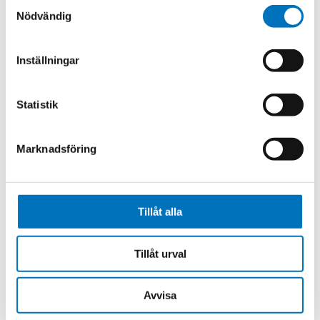
Samtyckesval
the GPS antenna to bypass failsafe GPS receivers.
Nödvändig
Better linearity, excellent gain flatness, and Tx, Rx,
and Link gain control.
Noise Figure down to 6 dB with LNA with MDS ~-168
Inställningar
dB/Hz for very low incoming signals.
Internal microcontroller allows RF and Optical
Statistik
control, enabled by software.
End-to-end diagnostics reduces installation and
Marknadsföring
maintenance time, enabled by software.
Gain variation S21 (fo) of ±1 dB for 90° C variation,
utilizing special algorithm.
Remote management by GUI installed on PC.
Tillåt alla
Impedances of 50 and 75 Ohm.
Tillåt urval
Avvisa
Related products